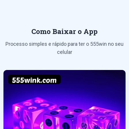
Como Baixar o App
Processo simples e rápido para ter o 555win no seu
celular