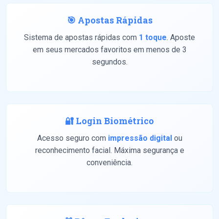
🎯 Apostas Rápidas
Sistema de apostas rápidas com
1 toque
. Aposte
em seus mercados favoritos em menos de 3
segundos.
🔐 Login Biométrico
Acesso seguro com
impressão digital
ou
reconhecimento facial. Máxima segurança e
conveniência.