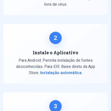
livre de vírus.
2
Instale o Aplicativo
Para Android: Permita instalação de fontes
desconhecidas. Para iOS: Baixe direto da App
Store.
Instalação automática
.
3