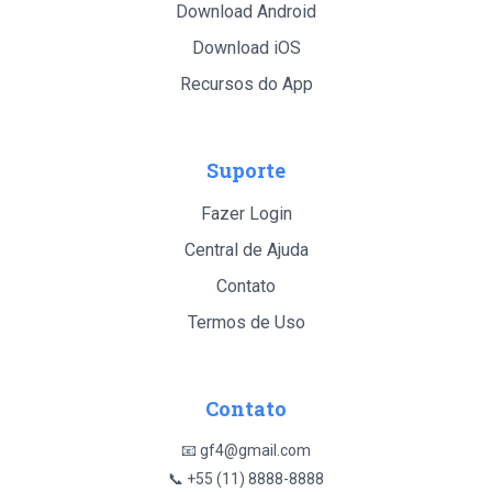
Download Android
Download iOS
Recursos do App
Suporte
Fazer Login
Central de Ajuda
Contato
Termos de Uso
Contato
📧
gf4@gmail.com
📞 +55 (11) 8888-8888