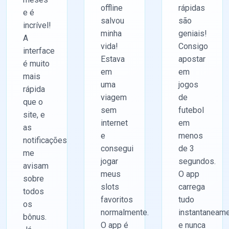
offline
rápidas
e é
salvou
são
incrível!
minha
geniais!
A
vida!
Consigo
interface
Estava
apostar
é muito
em
em
mais
uma
jogos
rápida
viagem
de
que o
sem
futebol
site, e
internet
em
as
e
menos
notificações
consegui
de 3
me
jogar
segundos.
avisam
meus
O app
sobre
slots
carrega
todos
favoritos
tudo
os
normalmente.
instantaneam
bônus.
O app é
e nunca