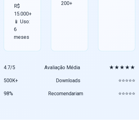
200+
R$
15.000+
📱 Uso:
6
meses
4.7/5
Avaliação Média
★★★★★
500K+
Downloads
⭐⭐⭐⭐⭐
98%
Recomendariam
⭐⭐⭐⭐⭐