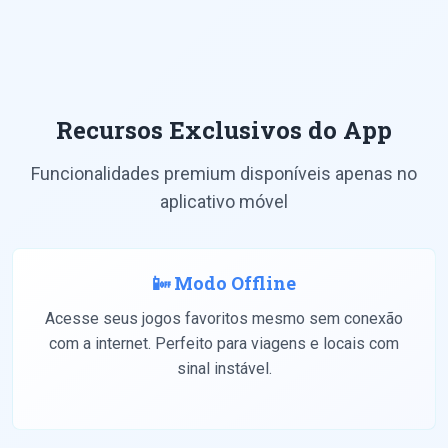
Recursos Exclusivos do App
Funcionalidades premium disponíveis apenas no
aplicativo móvel
📴 Modo Offline
Acesse seus jogos favoritos mesmo sem conexão
com a internet. Perfeito para viagens e locais com
sinal instável.