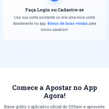
Faça Login ou Cadastre-se
Use sua conta existente ou crie uma nova conta
diretamente no app.
Bônus de boas-vindas
para
novos usuários!
Comece a Apostar no App
Agora!
Baixe grátis o aplicativo oficial do 555win e aproveite