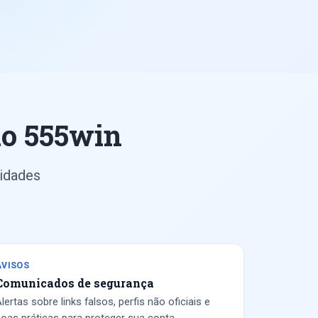
do 555win
nidades
AVISOS
Comunicados de segurança
lertas sobre links falsos, perfis não oficiais e
oas práticas para proteger sua conta.