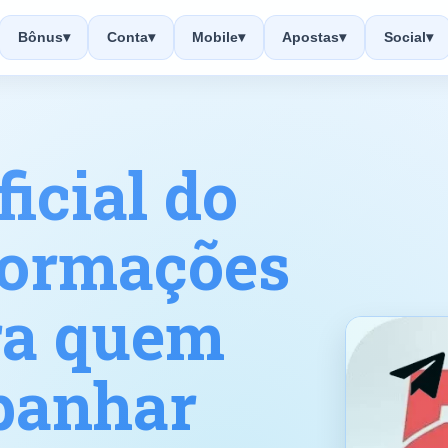
Bônus
▾
Conta
▾
Mobile
▾
Apostas
▾
Social
▾
icial do
formações
ra quem
panhar