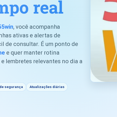
mpo real
55win
, você acompanha
as ativas e alertas de
il de consultar. É um ponto de
ne
e quer manter rotina
e lembretes relevantes no dia a
 de segurança
Atualizações diárias