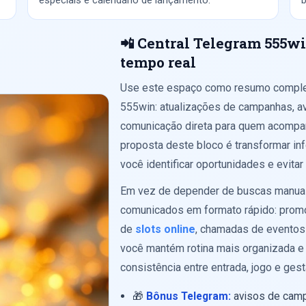
📲 Central Telegram 555wi
tempo real
Use este espaço como resumo comple
555win: atualizações de campanhas, a
comunicação direta para quem acomp
proposta deste bloco é transformar i
você identificar oportunidades e evitar 
Em vez de depender de buscas manuais 
comunicados em formato rápido: promoç
de
slots online
, chamadas de eventos 
você mantém rotina mais organizada e
consistência entre entrada, jogo e ges
🎁
Bônus Telegram:
avisos de campa