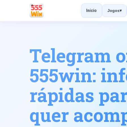
Início
Jogos
▾
Telegram of
555win: in
rápidas pa
quer acom