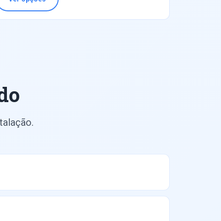
do
talação.