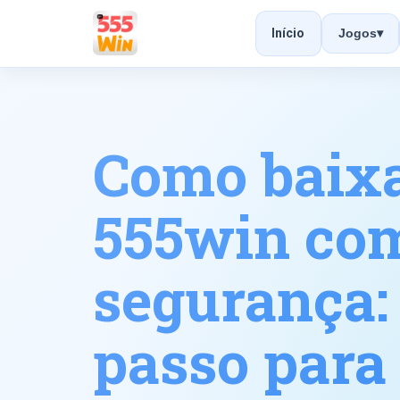
Início
Jogos
▾
Como baixa
555win co
segurança:
passo para