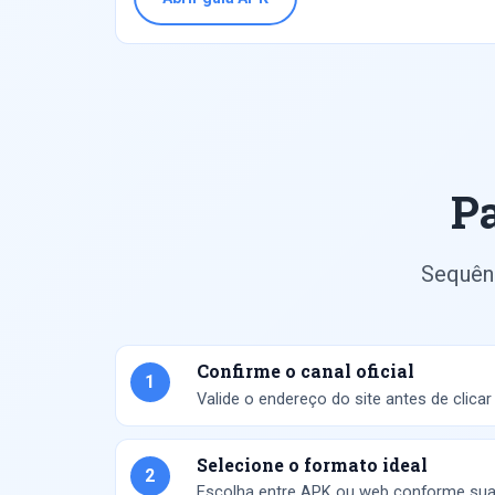
P
Sequênc
Confirme o canal oficial
1
Valide o endereço do site antes de clica
Selecione o formato ideal
2
Escolha entre APK ou web conforme sua r