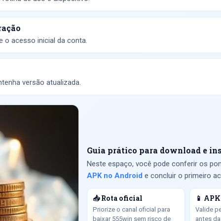
ração
 o acesso inicial da conta.
tenha versão atualizada.
Guia prático para download e in
Neste espaço, você pode conferir os pon
APK no Android
e concluir o primeiro 
📥 Rota oficial
📱 APK
Priorize o canal oficial para
Valide p
baixar 555win sem risco de
antes da