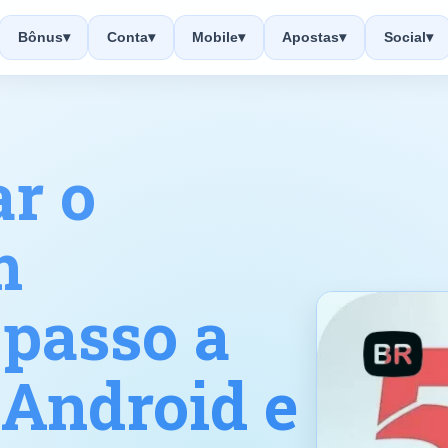
Bônus
▾
Conta
▾
Mobile
▾
Apostas
▾
Social
▾
r o
m
 passo a
 Android e